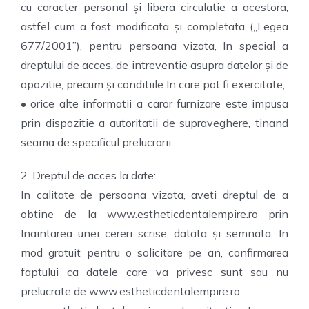
cu caracter personal și libera circulatie a acestora,
astfel cum a fost modificata și completata („Legea
677/2001”), pentru persoana vizata, In special a
dreptului de acces, de intreventie asupra datelor și de
opozitie, precum și conditiile In care pot fi exercitate;
• orice alte informatii a caror furnizare este impusa
prin dispozitie a autoritatii de supraveghere, tinand
seama de specificul prelucrarii.
2. Dreptul de acces la date:
In calitate de persoana vizata, aveti dreptul de a
obtine de la www.estheticdentalempire.ro prin
Inaintarea unei cereri scrise, datata și semnata, In
mod gratuit pentru o solicitare pe an, confirmarea
faptului ca datele care va privesc sunt sau nu
prelucrate de www.estheticdentalempire.ro