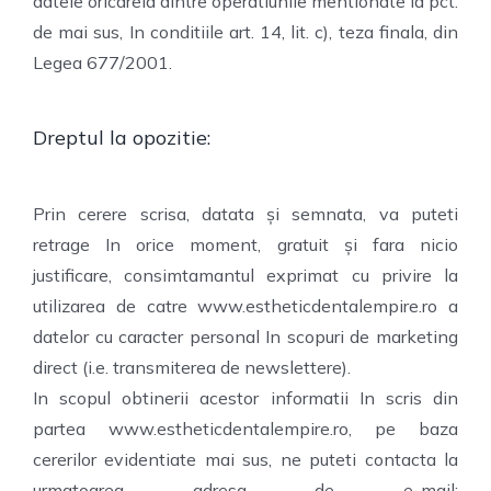
datele oricareia dintre operatiunile mentionate la pct.
de mai sus, In conditiile art. 14, lit. c), teza finala, din
Legea 677/2001.
Dreptul la opozitie:
Prin cerere scrisa, datata și semnata, va puteti
retrage In orice moment, gratuit și fara nicio
justificare, consimtamantul exprimat cu privire la
utilizarea de catre www.estheticdentalempire.ro a
datelor cu caracter personal In scopuri de marketing
direct (i.e. transmiterea de newslettere).
In scopul obtinerii acestor informatii In scris din
partea www.estheticdentalempire.ro, pe baza
cererilor evidentiate mai sus, ne puteti contacta la
urmatoarea adresa de e-mail: