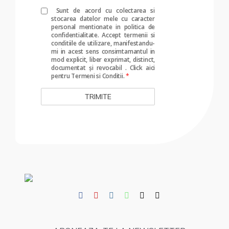
Sunt de acord cu colectarea si
stocarea datelor mele cu caracter
personal mentionate in politica de
confidentialitate. Accept termenii si
conditiile de utilizare, manifestandu-
mi in acest sens consimtamantul in
mod explicit, liber exprimat, distinct,
documentat și revocabil
.
Click aici
pentru Termeni si Conditii.
*