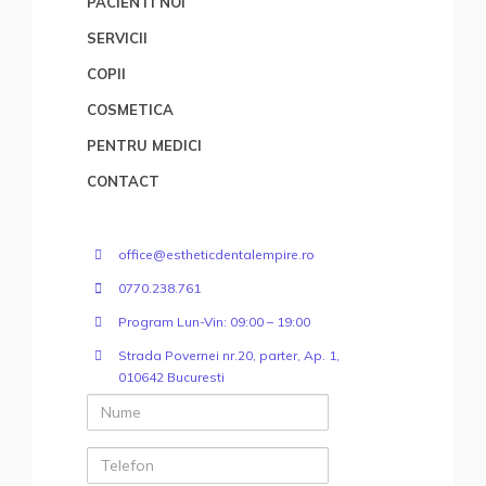
PACIENTI NOI
SERVICII
COPII
COSMETICA
PENTRU MEDICI
CONTACT
office@estheticdentalempire.ro
0770.238.761
Program Lun-Vin: 09:00 – 19:00
Strada Povernei nr.20, parter, Ap. 1,
010642 Bucuresti
Nume
Telefon