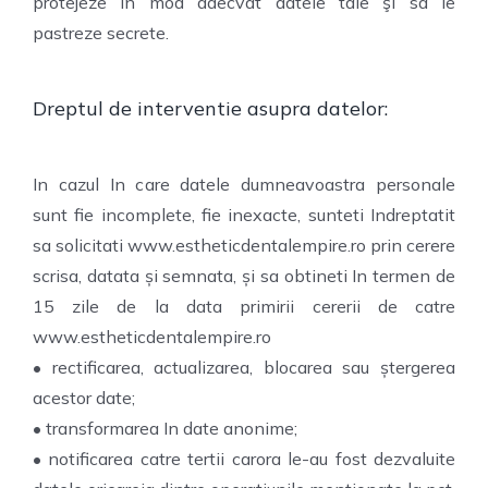
protejeze In mod adecvat datele tale şi sa le
pastreze secrete.
Dreptul de interventie asupra datelor:
In cazul In care datele dumneavoastra personale
sunt fie incomplete, fie inexacte, sunteti Indreptatit
sa solicitati www.estheticdentalempire.ro prin cerere
scrisa, datata și semnata, și sa obtineti In termen de
15 zile de la data primirii cererii de catre
www.estheticdentalempire.ro
• rectificarea, actualizarea, blocarea sau ștergerea
acestor date;
• transformarea In date anonime;
• notificarea catre tertii carora le-au fost dezvaluite