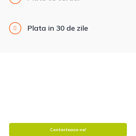
Plata in 30 de zile
SATISFACTIA NOASTRA?
Sanatatea si frumusetea
zambetului tau!
Contacteaza-ne!