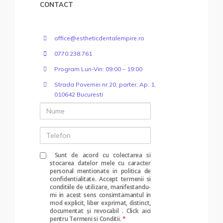
CONTACT
office@estheticdentalempire.ro
0770.238.761
Program Lun-Vin: 09:00 – 19:00
Strada Povernei nr.20, parter, Ap. 1,
010642 Bucuresti
Nume
Telefon
Sunt de acord cu colectarea si
stocarea datelor mele cu caracter
personal mentionate in politica de
confidentialitate. Accept termenii si
conditiile de utilizare, manifestandu-
mi in acest sens consimtamantul in
mod explicit, liber exprimat, distinct,
documentat și revocabil
.
Click aici
pentru Termeni si Conditii.
*