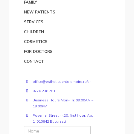
FAMILY
NEW PATIENTS
SERVICES
CHILDREN
COSMETICS
FOR DOCTORS
CONTACT
office@estheticdentalempire.ro/en
0770.238.761
Business Hours Mon-Fri: 09:00AM –
19:00PM
Povernei Street nr.20, first floor, Ap.
1, 010642 Bucuresti
Name