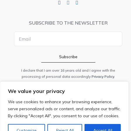
SUBSCRIBE TO THE NEWSLETTER
I declare that I am over 16 years old and I agree with the
processing of personal data accordingly
Privacy Policy.
We value your privacy
PRIVACY
|
COOKIE POLICY
|
ANPC
We use cookies to enhance your browsing experience,
© 2020 CSS STUDIO DENTAL SRL / 37991840 / J40/13059/2017.
serve personalized ads or content, and analyze our traffic.
All rights reserved.
By clicking "Accept All", you consent to our use of cookies.
Customize
Reject All
Accept All