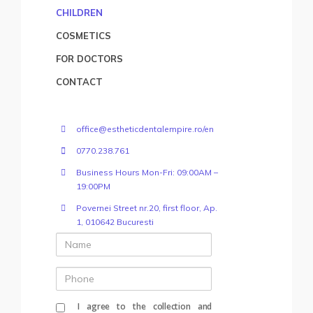
CHILDREN
COSMETICS
FOR DOCTORS
CONTACT
office@estheticdentalempire.ro/en
0770.238.761
Business Hours Mon-Fri: 09:00AM –
19:00PM
Povernei Street nr.20, first floor, Ap.
1, 010642 Bucuresti
Name
Phone
I agree to the collection and